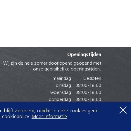
Openingstijden
Wij zijn de hele zomer doorlopend geopend met
onze gebruikelijke openingstijden.
maandag
Gesloten
dinsdag
08:00
-
18:00
woensdag
08:00
-
18:00
donderdag
08:00
-
18:00
vrijdag
08:00
-
18:00
Je blijft anoniem, omdat in deze cookies geen
zaterdag
07:30
-
16:00
 cookiepolicy.
Meer informatie
zondag
Gesloten