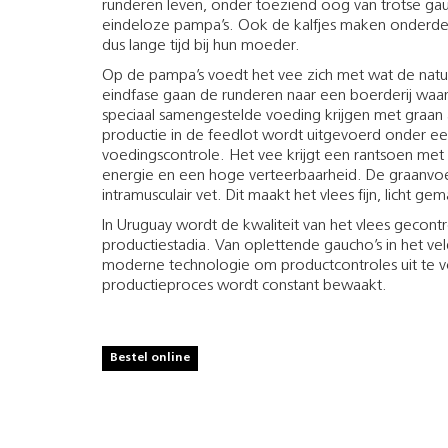
runderen leven, onder toeziend oog van trotse gau
eindeloze pampa’s. Ook de kalfjes maken onderdeel
dus lange tijd bij hun moeder.
Op de pampa’s voedt het vee zich met wat de natuu
eindfase gaan de runderen naar een boerderij waa
speciaal samengestelde voeding krijgen met graan
productie in de feedlot wordt uitgevoerd onder ee
voedingscontrole. Het vee krijgt een rantsoen met
energie en een hoge verteerbaarheid. De graanvo
intramusculair vet. Dit maakt het vlees fijn, licht 
In Uruguay wordt de kwaliteit van het vlees gecont
productiestadia. Van oplettende gaucho’s in het ve
moderne technologie om productcontroles uit te voe
productieproces wordt constant bewaakt.
Bestel online