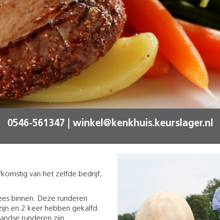
0546-561347 | winkel@kenkhuis.keurslager.nl
fkomstig van het zelfde bedrijf;
vlees binnen. Deze runderen
ijn en 2 keer hebben gekalfd.
andse runderen zijn.