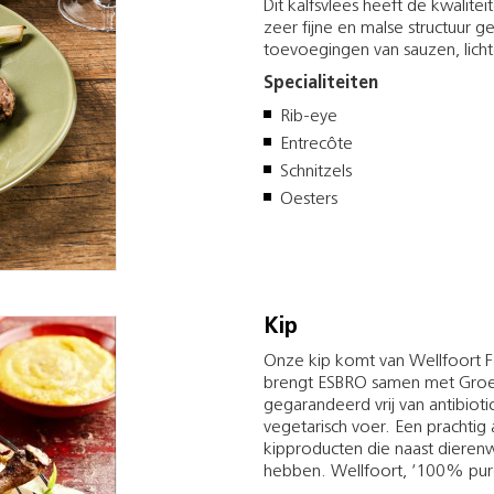
Dit kalfsvlees heeft de kwalite
zeer fijne en malse structuur 
toevoegingen van sauzen, licht
Specialiteiten
Rib-eye
Entrecôte
Schnitzels
Oesters
Kip
Onze kip komt van Wellfoort F
brengt ESBRO samen met Groen
gegarandeerd vrij van antibiot
vegetarisch voer. Een pracht
kipproducten die naast dieren
hebben. Wellfoort, ‘100% pure