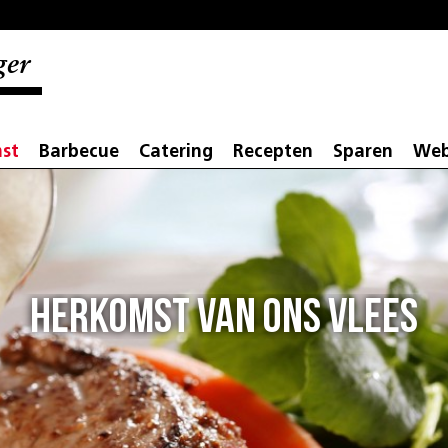
ger
st
Barbecue
Catering
Recepten
Sparen
Web
Herkomst van ons vlees