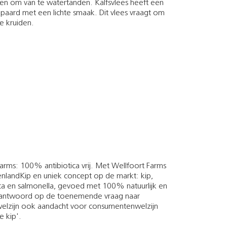
iten om van te watertanden. Kalfsvlees heeft een
gepaard met een lichte smaak. Dit vlees vraagt om
e kruiden.
arms: 100% antibiotica vrij. Met Wellfoort Farms
landKip en uniek concept op de markt: kip,
ica en salmonella, gevoed met 100% natuurlijk en
ig antwoord op de toenemende vraag naar
welzijn ook aandacht voor consumentenwelzijn
 kip'.